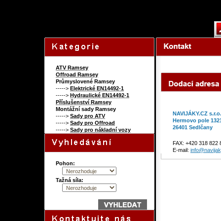
126244260
Content on this page requi
ATV Ramsey
Offroad Ramsey
Průmyslovené Ramsey
----->
Elektrické EN14492-1
----->
Hydraulické EN14492-1
Příslušenství Ramsey
Montážní sady Ramsey
NAVIJÁKY.CZ s.r.o
----->
Sady pro ATV
Hermovo pole 132
----->
Sady pro Offroad
26401 Sedlčany
----->
Sady pro nákladní vozy
FAX: +420 318 822 
E-mail:
info@navijak
Pohon:
Tažná síla: