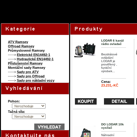
105659100
Content on this page r
LODAR 6 kanál
ATV Ramsey
rádio ovladač
Offroad Ramsey
Průmyslovené Ramsey
Bezdrátové
----->
Elektrické EN14492-1
ovládání
----->
Hydraulické EN14492-1
LODAR je
Příslušenství Ramsey
prověřený ,
Montážní sady Ramsey
funkční
výrobek...
----->
Sady pro ATV
----->
Sady pro Offroad
----->
Sady pro nákladní vozy
Cena:
23.231,-KČ
Pohon:
Tažná síla:
DO LODAR 10k
vysílač
Náhradní