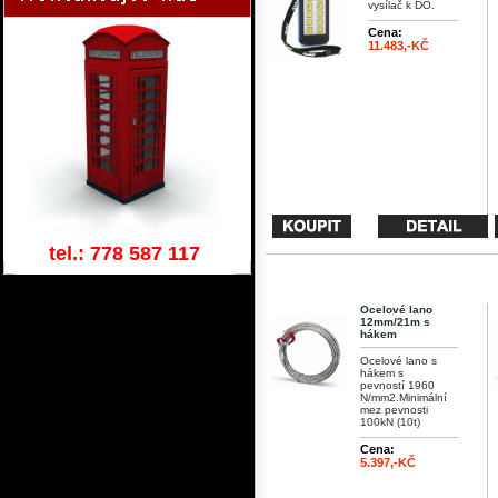
vysílač k DO.
Cena:
11.483,-KČ
tel.: 778 587 117
Ocelové lano
12mm/21m s
hákem
Ocelové lano s
hákem s
pevností 1960
N/mm2.Minimální
mez pevnosti
100kN (10t)
Cena:
5.397,-KČ