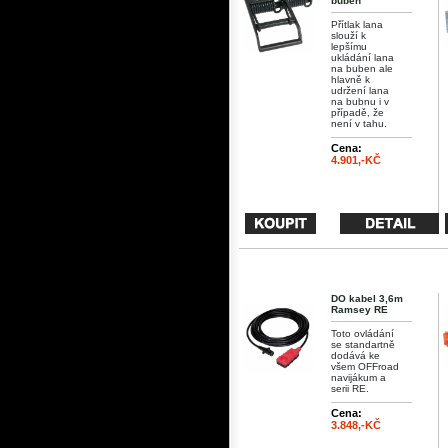
buben
Přítlak lana
slouží k
lepšímu
ukládání lana
na buben ale
hlavně k
udržení lana
na bubnu i v
případě, že
není v tahu.
Cena:
4.901,-KČ
DO kabel 3,6m
Ramsey RE
Toto ovládání
se standartně
dodává ke
všem OFFroad
navijákum a
serii RE.
Cena:
3.848,-KČ