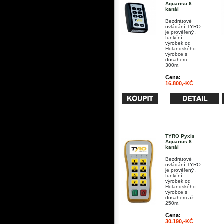
Aquarisu 6
kanál
Bezdrátové
ovládání TYRO
je prověřený ,
funkční
výrobek od
Holandského
výrobce s
dosahem
300m.
Cena:
16.800,-KČ
TYRO Pyxis
Aquarius 8
kanál
Bezdrátové
ovládání TYRO
je prověřený ,
funkční
výrobek od
Holandského
výrobce s
dosahem až
250m.
Cena:
30.190,-KČ