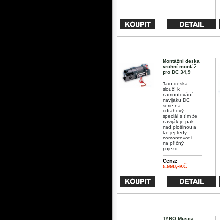
Montážní deska
vrchní montáž
pro DC 34,9
Tato deska
slouží k
namontování
navijáku DC
serie na
odtahový
speciál s tím že
naviják je pak
nad plošinou a
lze jej tedy
namontovat i
na příčný
pojezd.
Cena:
5.990,-KČ
TYRO Musca